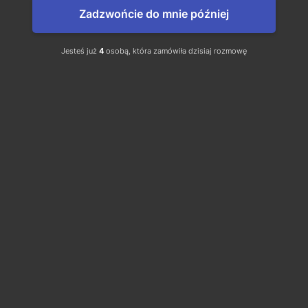
Zadzwońcie do mnie później
Jesteś już
4
osobą, która zamówiła dzisiaj rozmowę