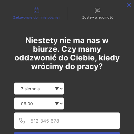
Możliwości kontaktu
Zadzwońcie do mnie później
Zostaw wiadomość
PL
EN
Niestety nie ma nas w
biurze. Czy mamy
oddzwonić do Ciebie, kiedy
wrócimy do pracy?
Date and time slection for sch
Wybierz datę
ADMIN
Ferie nad morzem –
Wybierz godzinę
gdzie wypocząć nad
Podaj
Numer
Bałtykiem?