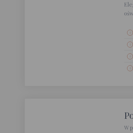
Ele
ośw
Po
W p