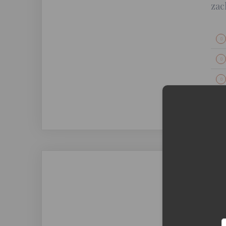
zac
Moż
Po
Jas