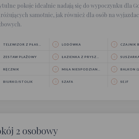
ytulne pokoje idealnie nadają się do wypoczynku dla Go
różujących samotnie, jak również dla osób na wyjazda
żbowych.
TELEWIZOR Z PŁASKIM EKRANEM
LODÓWKA
CZAJNIK BE
ZESTAW PLAŻOWY
ŁAZIENKA Z PRYSZNICEM
SUSZARKA 
RĘCZNIK
MIŁA NIESPODZIANKA W POKOJU
BALKON (ZE
BIURKO/STOLIK
SZAFA
SEJF
kój 2 osobowy