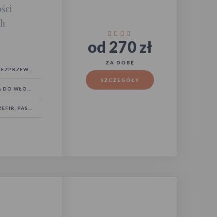
ści
ch
od 270 zł
ZA DOBĘ
ZPRZEWODOWY
SZCZEGÓŁY
DO WŁOSÓW
FIR, PASAT)