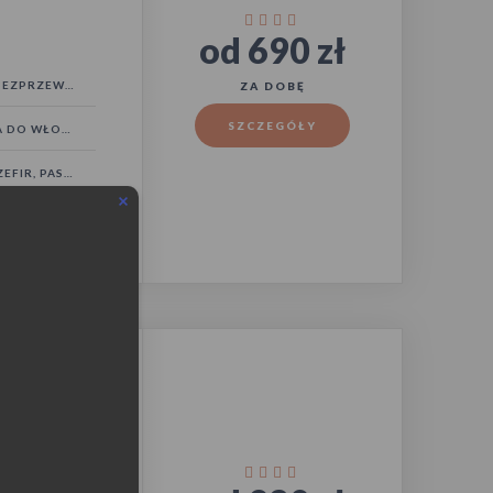
od 690 zł
ZPRZEWODOWY
ZA DOBĘ
SZCZEGÓŁY
DO WŁOSÓW
FIR, PASAT)
eduled call