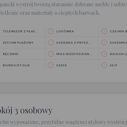
gancki wystrój tworzą starannie dobrane meble i subt
ietlenie oraz materiały o ciepłych barwach.
TELEWIZOR Z PŁASKIM EKRANEM
LODÓWKA
CZAJNIK BE
ZESTAW PLAŻOWY
ŁAZIENKA Z PRYSZNICEM
SUSZARKA 
RĘCZNIKI
MIŁA NIESPODZIANKA W POKOJU
BALKON (ZE
BIURKO/STOLIK
SZAFA
SEJF
kój 3 osobowy
ełni wyposażone, przytulne wnętrza i stylowy wystrój 