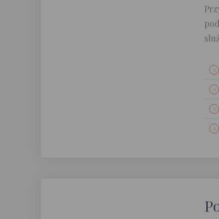
Prz
pod
słu
Po