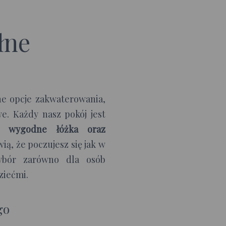
łne
e opcje zakwaterowania,
. Każdy nasz pokój jest
w wygodne łóżka oraz
wią, że poczujesz się jak w
ybór zarówno dla osób
ziećmi.
go