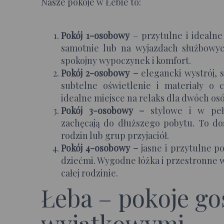
Nasze pokoje w Łebie to:
Pokój 1-osobowy
– przytulne i idealne
samotnie lub na wyjazdach służbowyc
spokojny wypoczynek i komfort.
Pokój 2-osobowy –
elegancki wystrój, 
subtelne oświetlenie i materiały o 
idealne miejsce na relaks dla dwóch osó
Pokój 3-osobowy –
stylowe i w peł
zachęcają do dłuższego pobytu. To do
rodzin lub grup przyjaciół.
Pokój 4-osobowy –
jasne i przytulne po
dziećmi. Wygodne łóżka i przestronne 
całej rodzinie.
Łeba – pokoje go
wyjątkowymi