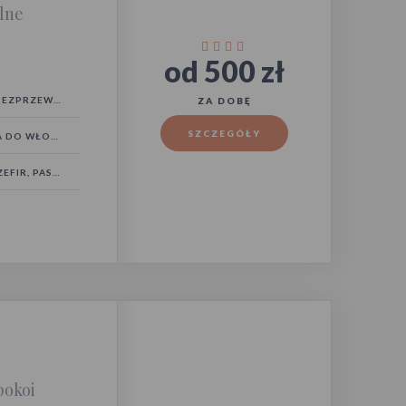
elne
od 500 zł
ZPRZEWODOWY
ZA DOBĘ
SZCZEGÓŁY
DO WŁOSÓW
FIR, PASAT)
pokoi