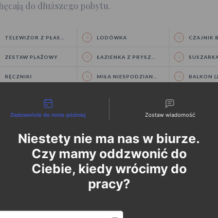
hęcają do dłuższego pobytu.
TELEWIZOR Z PŁASKIM EKRANEM
LODÓWKA
CZAJNIK BE
ZESTAW PLAŻOWY
ŁAZIENKA Z PRYSZNICEM
SUSZARKA 
RĘCZNIKI
MIŁA NIESPODZIANKA W POKOJU
BALKON (ZE
BIURKO/STOLIK
SZAFA
SEJF
liwości kontaktu
Zadzwońcie do mnie później
Zostaw wiadomość
Niestety nie ma nas w biurze.
Czy mamy oddzwonić do
Ciebie, kiedy wrócimy do
kój 4 osobowy
pracy?
ne, przytulne pokoje, idealne dla rodzin z dziećmi.
Date and time slection for sch
Wybierz datę