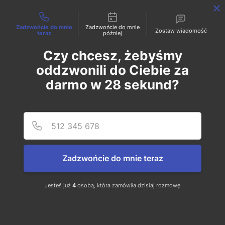
Możliwości kontaktu
Zadzwońcie do mnie
Zadzwońcie do mnie
PL
EN
Zostaw wiadomość
teraz
później
Czy chcesz, żebyśmy
oddzwonili do Ciebie za
darmo w
28
sekund?
Podaj
Numer
Zadzwońcie do mnie teraz
Jesteś już
4
osobą, która zamówiła dzisiaj rozmowę
Aktywności i atrakcje w