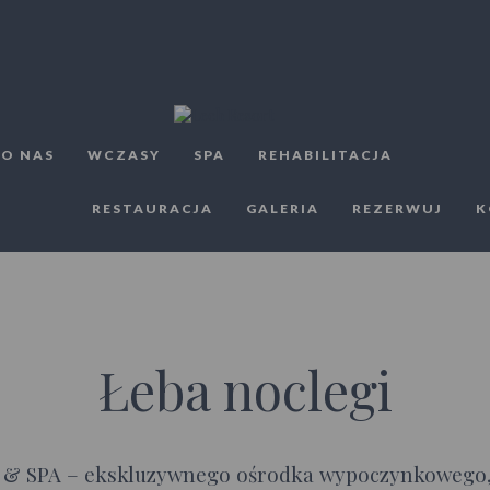
 O NAS
WCZASY
SPA
REHABILITACJA
RESTAURACJA
GALERIA
REZERWUJ
K
Łeba noclegi
 & SPA – ekskluzywnego ośrodka wypoczynkowego, kt