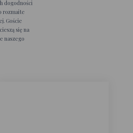
ich dogodności
o rozmaite
ej. Goście
ieszą się na
ie naszego