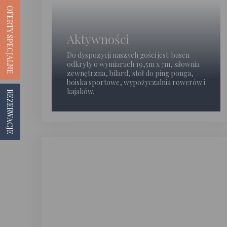
OFERTY SPECJALNE
Aktywności
Do dyspozycji naszych gości jest: basen
odkryty o wymiarach 19,5m x 7m, siłownia
zewnętrzna, bilard, stół do ping ponga,
boiska sportowe, wypożyczalnia rowerów i
kajaków.
REZERWACJE