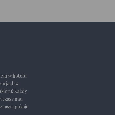
iegi w hotelu
kacjach z
akietu! Każdy
 wczasy nad
znasz spokoju