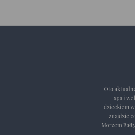
Oto aktualne
spa i we
dzieckiem w 
znajdzie c
Morzem Bałty