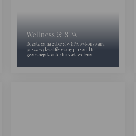
Wellness & SPA
Bogata gama zabiegów SPA wykonywana
przez wykwalifikowany personel to
gwarancja komfortu i zadowolenia.