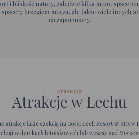
rt i bliskość natury, zaledwie kilka minut spacerem
spacery brzegiem morza, ale także wiele innych atr
niezapomniany.
ATRAKCJE
Atrakcje w Lechu
 atrakcje jakie czekają na Gości Lech Resort & SPA w 
oclegi w domkach letniskowych lub wczasy nad Morzem