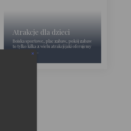
Atrakcje dla dzieci
Boiska sportowe, plac zabaw, pokój zabaw
to tylko kilka z wielu atrakcji jaki oferujemy
najmłodszym..
SPA
eduled call