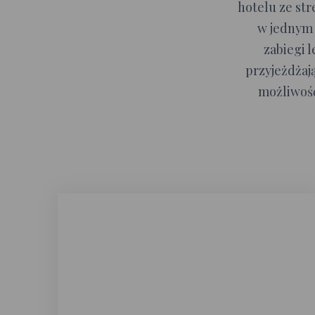
hotelu ze str
w jednym 
zabiegi l
przyjeżdżaj
możliwość