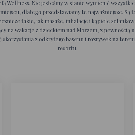
efą Wellness. Nie jesteśmy w stanie wymienić wszystk
miejscu, dlatego przedstawiamy te najważniejsze. Są t
ecznicze takie, jak masaże, inhalacje i kąpiele solankow
ący na wakacje z dzieckiem nad Morzem, z pewnością uc
 skorzystania z odkrytego basenu i rozrywek na teren
resortu.