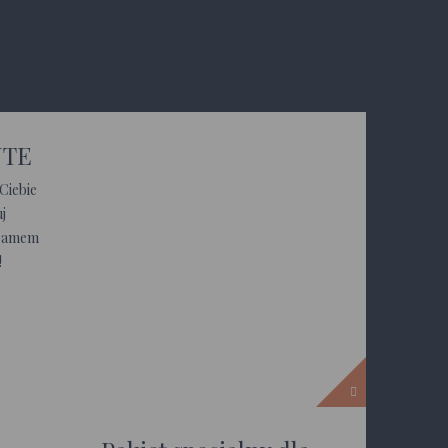
UTE
Ciebie
j
gramem
!