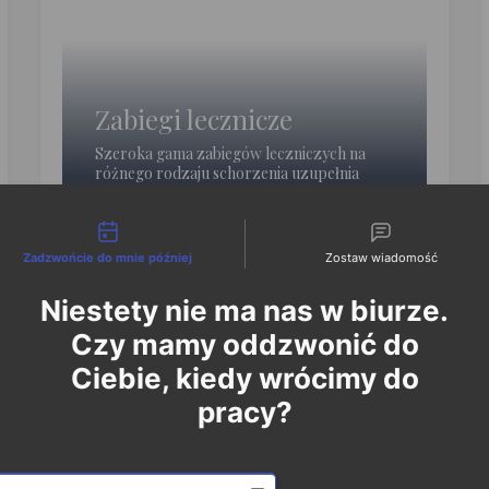
Zabiegi lecznicze
Szeroka gama zabiegów leczniczych na
różnego rodzaju schorzenia uzupełnia
bogatą ofertę SPA.
liwości kontaktu
Zadzwońcie do mnie później
Zostaw wiadomość
Niestety nie ma nas w biurze.
Czy mamy oddzwonić do
Ciebie, kiedy wrócimy do
pracy?
GALERIA
kryj Lech Resort & 
Date and time slection for sch
Wybierz datę