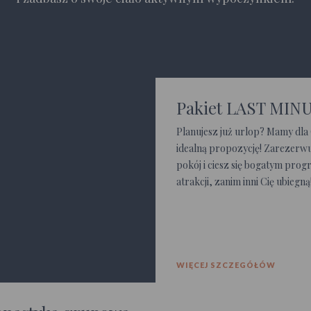
Pakiet LAST MIN
Planujesz już urlop? Mamy dla 
idealną propozycję! Zarezerwu
pokój i ciesz się bogatym pro
atrakcji, zanim inni Cię ubiegną
WIĘCEJ SZCZEGÓŁÓW